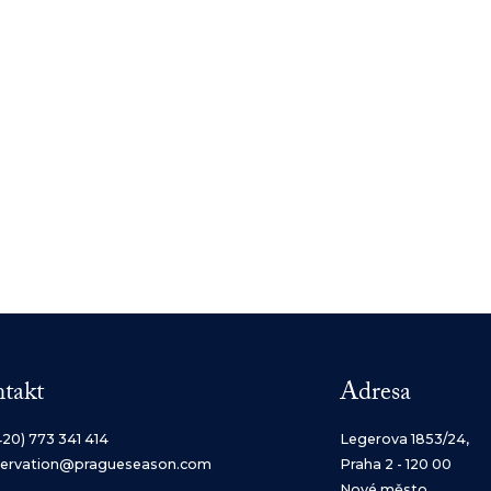
takt
Adresa
420) 773 341 414
Legerova 1853/24,
servation@pragueseason.com
Praha 2 - 120 00
Nové město