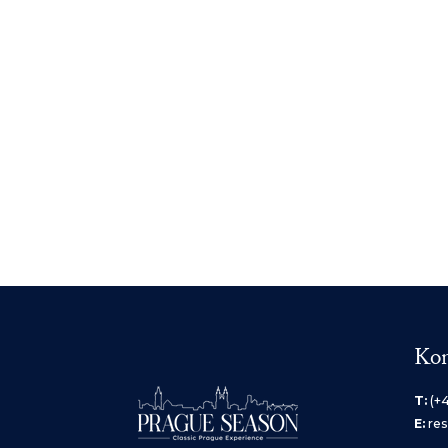
Kon
T:
(+
E:
re